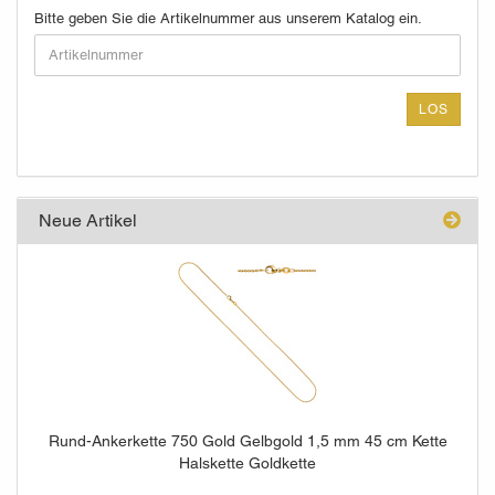
BITTE
Bitte geben Sie die Artikelnummer aus unserem Katalog ein.
GEBEN
SIE
DIE
ARTIKELNUMMER
LOS
AUS
UNSEREM
KATALOG
EIN.
Neue Artikel
Rund-Ankerkette 750 Gold Gelbgold 1,5 mm 45 cm Kette
Halskette Goldkette