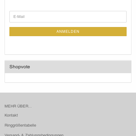
WEITER
E-
ZUR
Mail
NEWSLETTER-
ANMELDUNG
ANMELDEN
Shopvote
MEHR ÜBER...
Kontakt
Ringgrößentabelle
Versand- & Zahlungsbedingungen