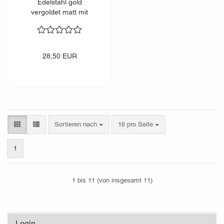
Edelstahl gold
vergoldet matt mit
Kristallstein
28,50 EUR
Sortieren nach
pro Seite
Sortieren nach
16 pro Seite
1
1
bis
11
(von insgesamt
11
)
Login