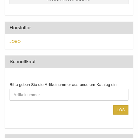
Hersteller
JOBO
Schnellkauf
BITTE
Bitte geben Sie die Artikelnummer aus unserem Katalog ein.
GEBEN
SIE
DIE
ARTIKELNUMMER
LOS
AUS
UNSEREM
KATALOG
EIN.