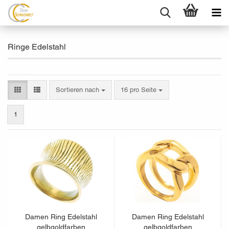
Ringe Edelstahl
Sortieren nach
pro Seite
Sortieren nach
16 pro Seite
1
Damen Ring Edelstahl
Damen Ring Edelstahl
gelbgoldfarben
gelbgoldfarben