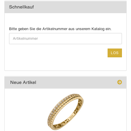
Schnellkauf
BITTE
Bitte geben Sie die Artikelnummer aus unserem Katalog ein.
GEBEN
SIE
DIE
ARTIKELNUMMER
LOS
AUS
UNSEREM
KATALOG
EIN.
Neue Artikel