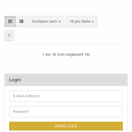
Sortieren nach
pro Seite
Sortieren nach
16 pro Seite
1
1
bis
16
(von insgesamt
16
)
Login
E-
Mail-
Adresse
Passwort
ANMELDEN