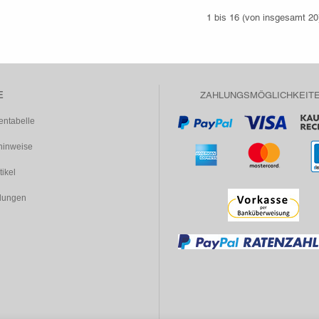
1
bis
16
(von insgesamt
20
E
ZAHLUNGSMÖGLICHKEIT
entabelle
inweise
tikel
dungen