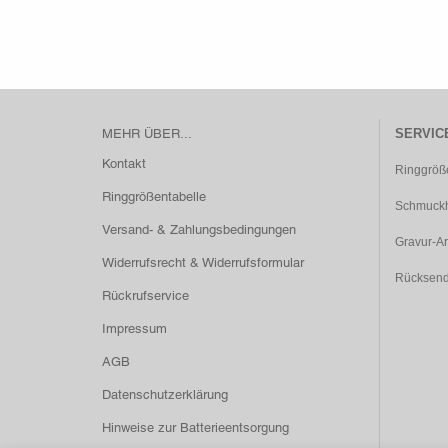
MEHR ÜBER...
SERVIC
Kontakt
Ringgröß
Ringgrößentabelle
Schmuckh
Versand- & Zahlungsbedingungen
Gravur-Ar
Widerrufsrecht & Widerrufsformular
Rücksen
Rückrufservice
Impressum
AGB
Datenschutzerklärung
Hinweise zur Batterieentsorgung