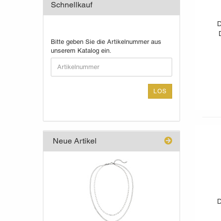
Schnellkauf
D
BITTE
Bitte geben Sie die Artikelnummer aus
GEBEN
unserem Katalog ein.
SIE
DIE
ARTIKELNUMMER
AUS
LOS
UNSEREM
KATALOG
EIN.
Neue Artikel
D