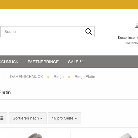
Suche...
Kostenloser 
Kostenl
SCHMUCK
PARTNERRINGE
SALE %
»
»
»
DAMENSCHMUCK
Ringe
Ringe Platin
latin
Sortieren nach
pro Seite
Sortieren nach
16 pro Seite