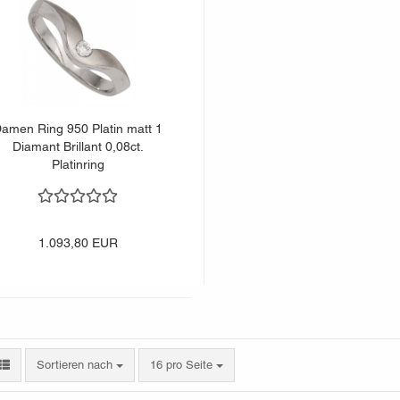
amen Ring 950 Platin matt 1
Diamant Brillant 0,08ct.
Platinring
1.093,80 EUR
Sortieren nach
pro Seite
Sortieren nach
16 pro Seite