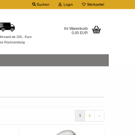
Suchen
Login
Merkzettel
Ihr Warenkorb
0,00 EUR
Versand ab 100,- Euro
ose Rücksendung
1
2
»