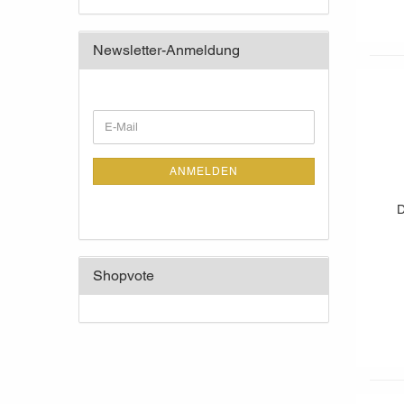
Newsletter-Anmeldung
WEITER
E-
ZUR
Mail
NEWSLETTER-
ANMELDUNG
ANMELDEN
D
Shopvote