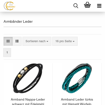
Armbänder Leder
Sortieren nach
pro Seite
Sortieren nach
16 pro Seite
1
Armband Nappa-Leder
Armband Leder türkis
schwarz mit Edelstahl
mit Hämatit Würfeln