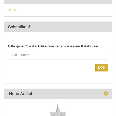
JOBO
Schnellkauf
BITTE
Bitte geben Sie die Artikelnummer aus unserem Katalog ein.
GEBEN
SIE
DIE
ARTIKELNUMMER
LOS
AUS
UNSEREM
KATALOG
EIN.
Neue Artikel