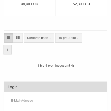
49,40 EUR
52,30 EUR
Sortieren nach
pro Seite
Sortieren nach
16 pro Seite
1
1
bis
4
(von insgesamt
4
)
Login
E-
Mail-
Adresse