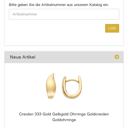
BITTE
Bitte geben Sie die Artikelnummer aus unserem Katalog ein.
GEBEN
SIE
DIE
ARTIKELNUMMER
LOS
AUS
UNSEREM
KATALOG
EIN.
Neue Artikel
Creolen 333 Gold Gelbgold Ohrringe Goldcreolen
Goldohrringe