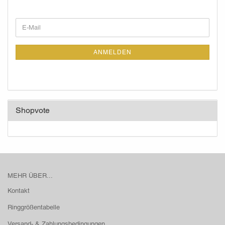
WEITER
E-
ZUR
Mail
NEWSLETTER-
ANMELDUNG
ANMELDEN
Shopvote
MEHR ÜBER...
Kontakt
Ringgrößentabelle
Versand- & Zahlungsbedingungen