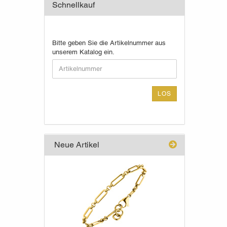
Schnellkauf
BITTE
Bitte geben Sie die Artikelnummer aus
GEBEN
unserem Katalog ein.
SIE
DIE
ARTIKELNUMMER
AUS
LOS
UNSEREM
KATALOG
EIN.
Neue Artikel