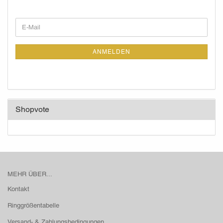
WEITER
E-
ZUR
Mail
NEWSLETTER-
ANMELDUNG
ANMELDEN
Shopvote
MEHR ÜBER...
Kontakt
Ringgrößentabelle
Versand- & Zahlungsbedingungen