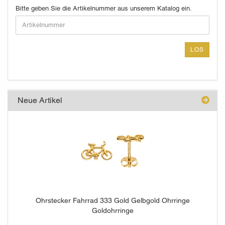
BITTE
Bitte geben Sie die Artikelnummer aus unserem Katalog ein.
GEBEN
SIE
DIE
ARTIKELNUMMER
LOS
AUS
UNSEREM
KATALOG
EIN.
Neue Artikel
Ohrstecker Fahrrad 333 Gold Gelbgold Ohrringe
Goldohrringe