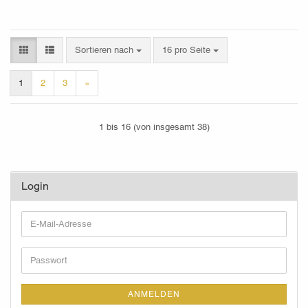
Sortieren nach
pro Seite
Sortieren nach
16 pro Seite
1
2
3
»
1
bis
16
(von insgesamt
38
)
Login
E-
Mail-
Adresse
Passwort
ANMELDEN