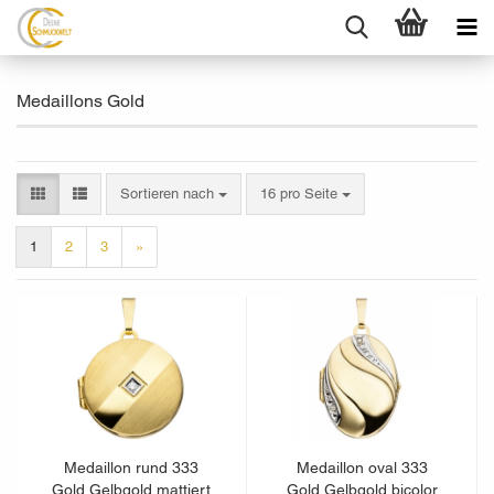
Medaillons Gold
Sortieren nach
pro Seite
Sortieren nach
16 pro Seite
1
2
3
»
Medaillon rund 333
Medaillon oval 333
Gold Gelbgold mattiert
Gold Gelbgold bicolor