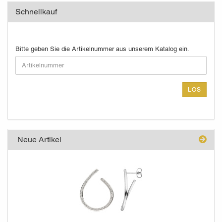
Schnellkauf
BITTE
Bitte geben Sie die Artikelnummer aus unserem Katalog ein.
GEBEN
SIE
DIE
ARTIKELNUMMER
LOS
AUS
UNSEREM
KATALOG
EIN.
Neue Artikel