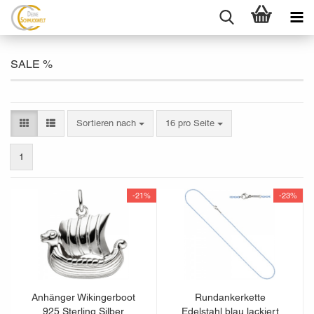
SALE %
Sortieren nach
pro Seite
Sortieren nach
16 pro Seite
1
-21%
-23%
Anhänger Wikingerboot
Rundankerkette
925 Sterling Silber
Edelstahl blau lackiert