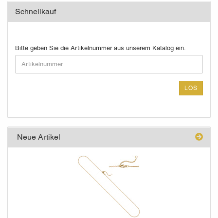
Schnellkauf
BITTE
Bitte geben Sie die Artikelnummer aus unserem Katalog ein.
GEBEN
SIE
DIE
ARTIKELNUMMER
LOS
AUS
UNSEREM
KATALOG
EIN.
Neue Artikel