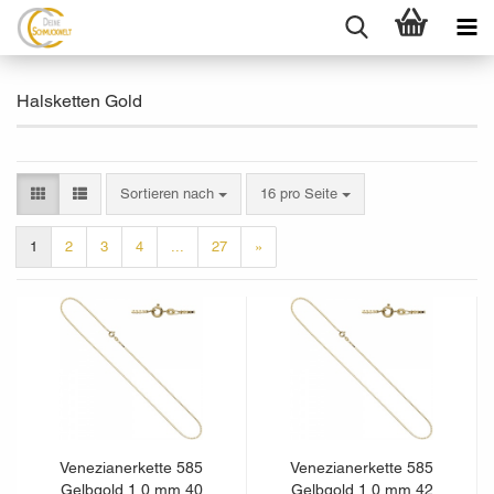
Halsketten Gold
Sortieren nach
pro Seite
Sortieren nach
16 pro Seite
1
2
3
4
...
27
»
Venezianerkette 585
Venezianerkette 585
Gelbgold 1,0 mm 40
Gelbgold 1,0 mm 42