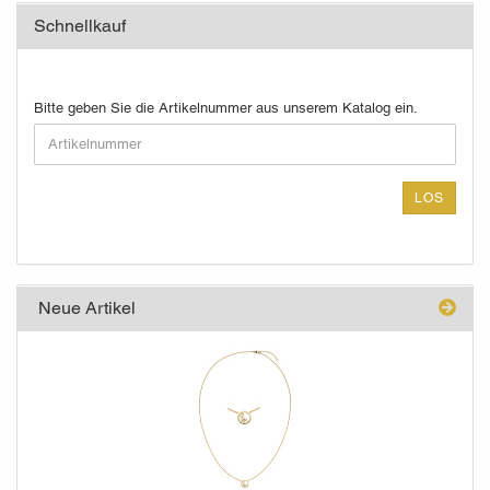
Schnellkauf
BITTE
Bitte geben Sie die Artikelnummer aus unserem Katalog ein.
GEBEN
SIE
DIE
ARTIKELNUMMER
LOS
AUS
UNSEREM
KATALOG
EIN.
Neue Artikel