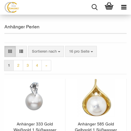
Anhänger Perlen
Sortieren nach
pro Seite
Sortieren nach
16 pro Seite
1
2
3
4
»
Anhänger 333 Gold
Anhänger 585 Gold
Weißgold 1 Süßwasser
Gelbgold 1 Süßwasser