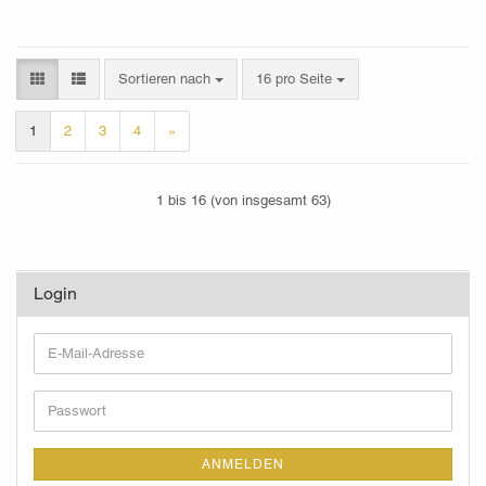
Sortieren nach
pro Seite
Sortieren nach
16 pro Seite
1
2
3
4
»
1
bis
16
(von insgesamt
63
)
Login
E-
Mail-
Adresse
Passwort
ANMELDEN