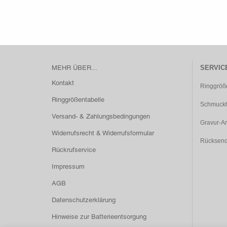
MEHR ÜBER...
SERVIC
Kontakt
Ringgröß
Ringgrößentabelle
Schmuckh
Versand- & Zahlungsbedingungen
Gravur-Ar
Widerrufsrecht & Widerrufsformular
Rücksen
Rückrufservice
Impressum
AGB
Datenschutzerklärung
Hinweise zur Batterieentsorgung