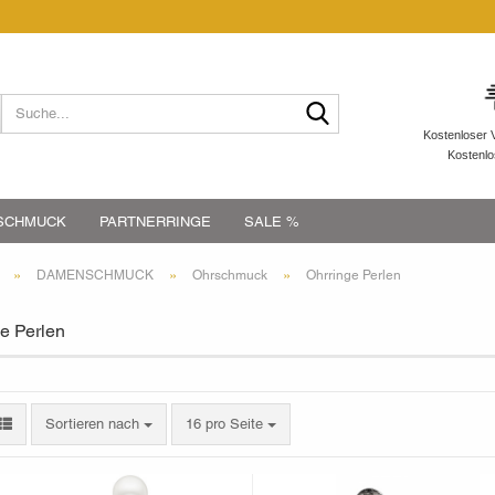
Suche...
Kostenloser 
Kostenl
SCHMUCK
PARTNERRINGE
SALE %
»
»
»
DAMENSCHMUCK
Ohrschmuck
Ohrringe Perlen
e Perlen
Sortieren nach
pro Seite
Sortieren nach
16 pro Seite