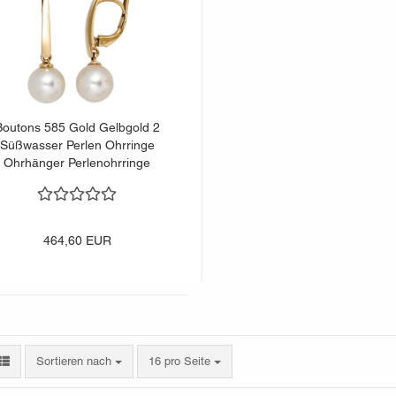
Boutons 585 Gold Gelbgold 2
Süßwasser Perlen Ohrringe
Ohrhänger Perlenohrringe
464,60 EUR
Sortieren nach
pro Seite
Sortieren nach
16 pro Seite