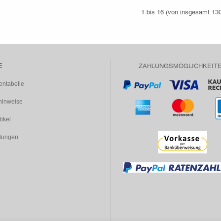
1
bis
16
(von insgesamt
13
E
ZAHLUNGSMÖGLICHKEIT
entabelle
inweise
tikel
dungen