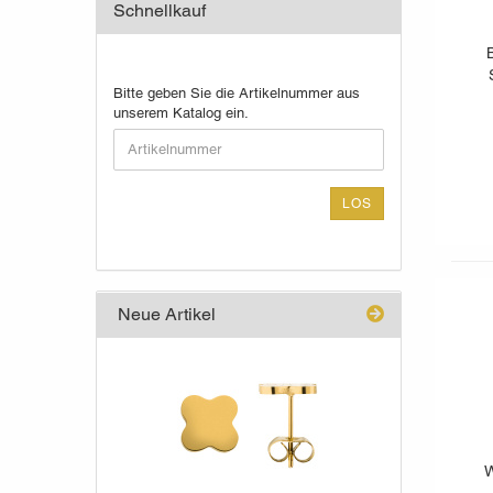
Schnellkauf
BITTE
Bitte geben Sie die Artikelnummer aus
GEBEN
unserem Katalog ein.
SIE
DIE
ARTIKELNUMMER
AUS
LOS
UNSEREM
KATALOG
EIN.
Neue Artikel
W