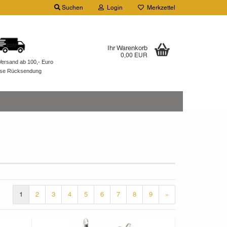
Suchen
Login
Merkzettel
Ihr Warenkorb
0,00 EUR
Versand ab 100,- Euro
ose Rücksendung
1
2
3
4
5
6
7
8
9
»