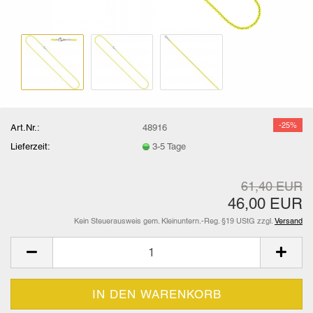
-25%
Art.Nr.:
48916
Lieferzeit:
3-5 Tage
61,40 EUR
46,00 EUR
Kein Steuerausweis gem. Kleinuntern.-Reg. §19 UStG zzgl.
Versand