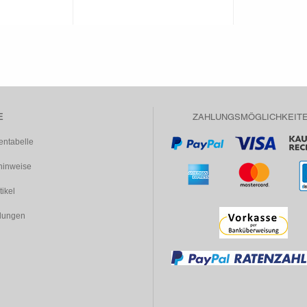
E
ZAHLUNGSMÖGLICHKEIT
entabelle
inweise
tikel
dungen