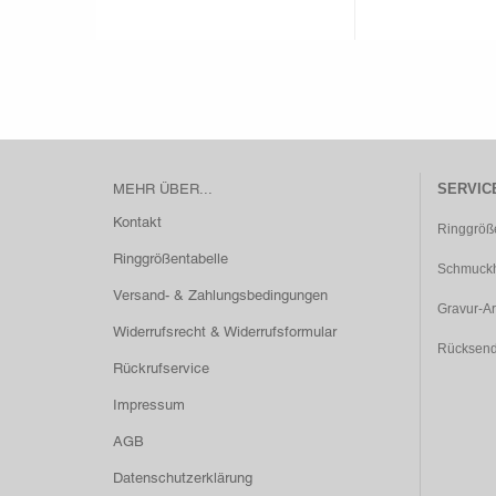
MEHR ÜBER...
SERVIC
Kontakt
Ringgröß
Ringgrößentabelle
Schmuckh
Versand- & Zahlungsbedingungen
Gravur-Ar
Widerrufsrecht & Widerrufsformular
Rücksen
Rückrufservice
Impressum
AGB
Datenschutzerklärung