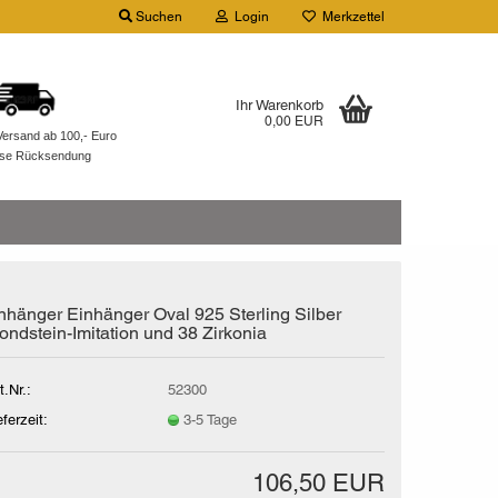
Suchen
Login
Merkzettel
Ihr Warenkorb
0,00 EUR
Versand ab 100,- Euro
ose Rücksendung
nhänger Einhänger Oval 925 Sterling Silber
ondstein-Imitation und 38 Zirkonia
t.Nr.:
52300
eferzeit:
3-5 Tage
106,50 EUR