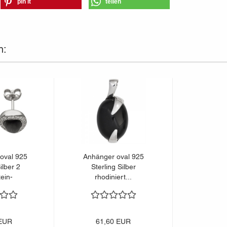
pin it
teilen
n:
oval 925
Anhänger oval 925
ilber 2
Sterling Silber
ein-
rhodiniert...
nen...
 EUR
61,60 EUR