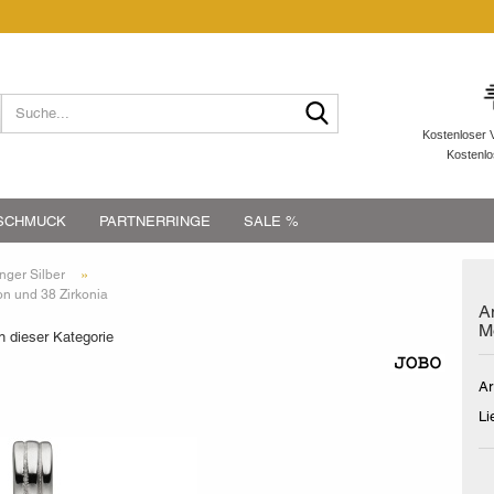
Suche...
Kostenloser 
Kostenl
SCHMUCK
PARTNERRINGE
SALE %
»
ger Silber
on und 38 Zirkonia
A
M
in dieser Kategorie
Ar
Li