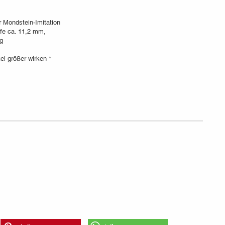
er Mondstein-Imitation
efe ca. 11,2 mm,
g
el größer wirken *