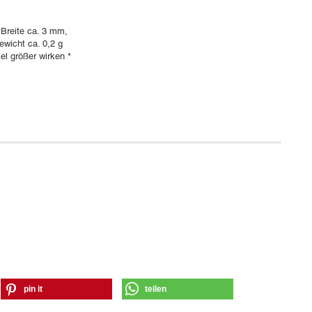
 Breite ca. 3 mm,
wicht ca. 0,2 g
el größer wirken *
pin it
teilen