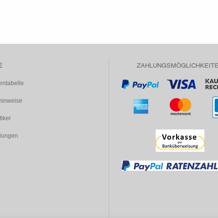
E
ZAHLUNGSMÖGLICHKEIT
entabelle
inweise
tikel
dungen