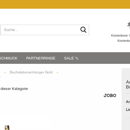
Suche...
Kostenloser 
Kostenl
SCHMUCK
PARTNERRINGE
SALE %
»
»
Buchstabenanhänger Gold
r
A
B
 dieser Kategorie
Ar
Li