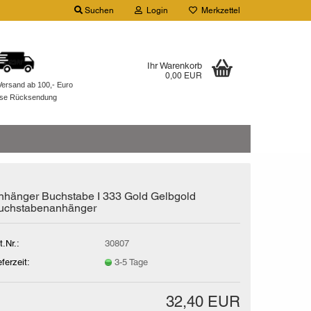
Suchen
Login
Merkzettel
Ihr Warenkorb
0,00 EUR
Versand ab 100,- Euro
ose Rücksendung
nhänger Buchstabe I 333 Gold Gelbgold
uchstabenanhänger
t.Nr.:
30807
eferzeit:
3-5 Tage
32,40 EUR