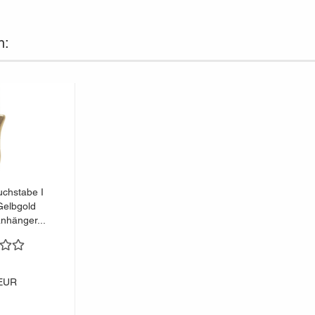
n:
chstabe I
Gelbgold
nhänger...
 EUR