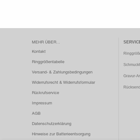
MEHR ÜBER...
SERVIC
Kontakt
Ringgröß
Ringgrößentabelle
Schmuckh
Versand- & Zahlungsbedingungen
Gravur-Ar
Widerrufsrecht & Widerrufsformular
Rücksen
Rückrufservice
Impressum
AGB
Datenschutzerklärung
Hinweise zur Batterieentsorgung